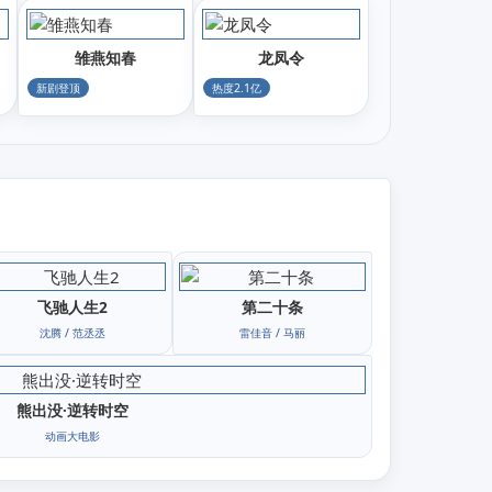
雏燕知春
龙凤令
新剧登顶
热度2.1亿
飞驰人生2
第二十条
沈腾 / 范丞丞
雷佳音 / 马丽
熊出没·逆转时空
动画大电影