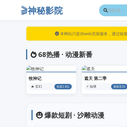
🎬
神秘影院
本网站只提供web页面服务，通过链
68热播 · 动漫新番
牧神记
遮天 第二季
🔥 玄幻
⚡ 仙侠
热度2.8亿
更新至32
爆款短剧 · 沙雕动漫