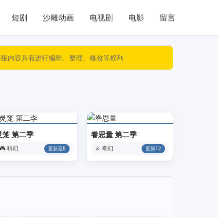
短剧
沙雕动画
电视剧
电影
留言
链接内容具有进行编辑、整理、修改等权利
灵笼 第二季
眷思量 第二季
🎮 科幻
⚔️ 奇幻
更新至8
更新12