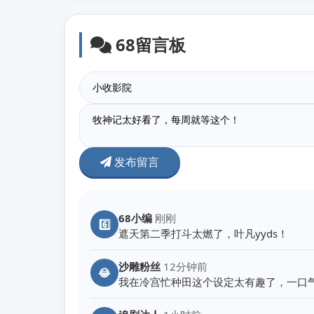
68留言板
发布留言
68小编
刚刚
6️⃣
遮天第二季打斗太燃了，叶凡yyds！
沙雕粉丝
12分钟前
😂
我在冷宫忙种田这个设定太有趣了，一口