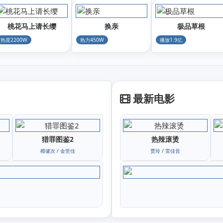
桃花马上请长缨
换亲
极品草根
热度2200W
热力450W
播放1.9亿
最新电影
猎罪图鉴2
热辣滚烫
檀健次 / 金世佳
贾玲 / 雷佳音