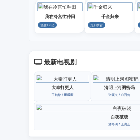
我在冷宫忙种田
千金归来
热度1.8亿
短剧榜首
最新电视剧
大奉打更人
清明上河图密码
王鹤棣 / 田曦薇
张颂文 / 白百何
白夜破晓
潘粤明 / 王泷正